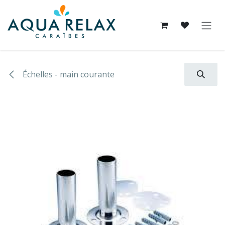
Se rendre au contenu
Échelles - main courante