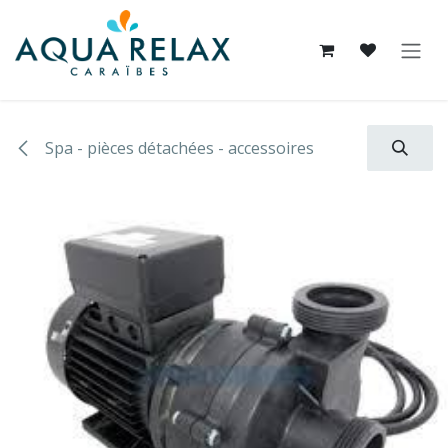
Se rendre au contenu
Spa - pièces détachées - accessoires