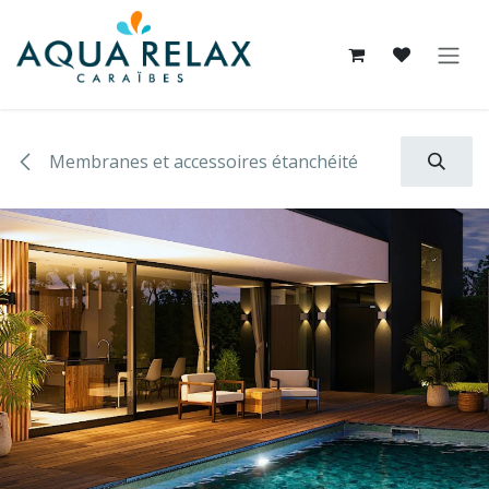
Se rendre au contenu
Membranes et accessoires étanchéité