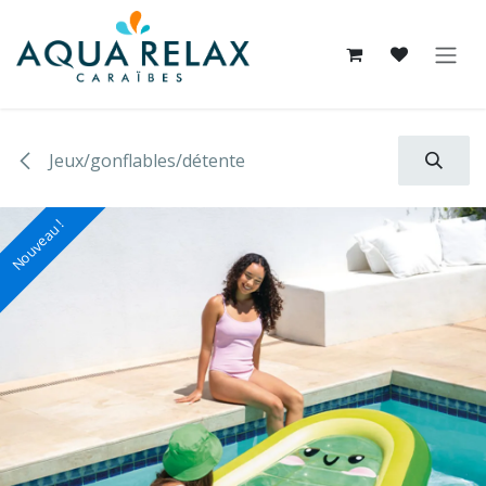
Se rendre au contenu
Jeux/gonflables/détente
Nouveau !