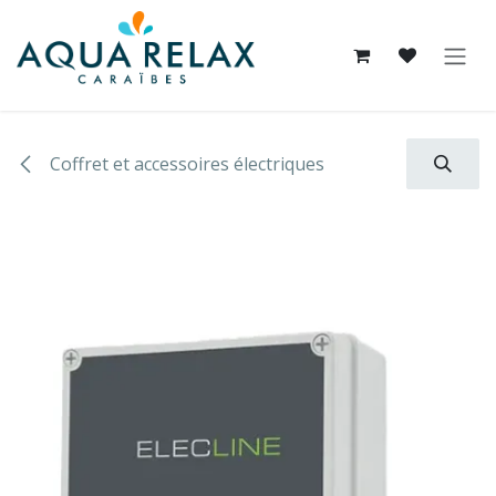
Se rendre au contenu
Coffret et accessoires électriques