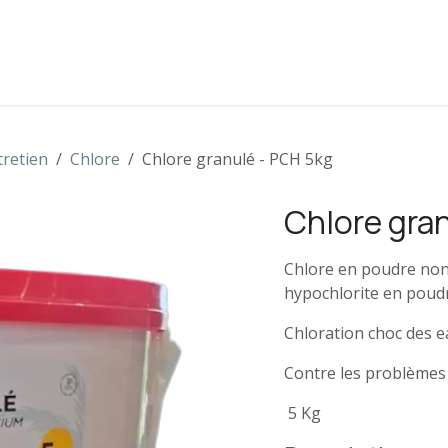
s
Boutique
Contactez-nous
tretien
Chlore
Chlore granulé - PCH 5kg
Chlore gra
Chlore en poudre non 
hypochlorite en poud
Chloration choc des e
Contre les problèmes 
5 Kg