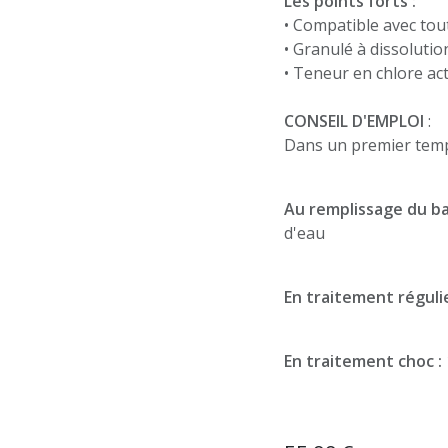
Les points forts :
• Compatible avec tou
• Granulé à dissolutio
• Teneur en chlore ac
CONSEIL D'EMPLOI
:
Dans un premier temps,
Au remplissage du bas
d'eau
En traitement régulie
En traitement choc :