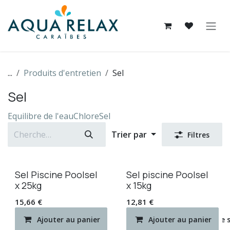
Se rendre au contenu
...
Produits d'entretien
Sel
Sel
Equilibre de l'eau
Chlore
Sel
Trier par
Filtres
Sel Piscine Poolsel
Sel piscine Poolsel
x 25kg
x 15kg
15,66
€
12,81
€
Ajouter au panier
Ajouter au panier
Ajouter à la liste de