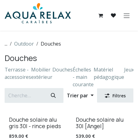
Se rendre au contenu
...
Outdoor
Douches
Douches
Terrasse -
Mobilier
Douches
Échelles
Matériel
Jeux/
accessoires
extérieur
- main
pédagogique
courante
Trier par
Filtres
Douche solaire alu
Douche solaire alu
gris 30l - rince pieds
30l [Angel]
859,00
€
539,00
€