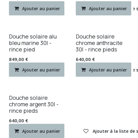
Ajouter au panier
Ajouter au panier
Ajouter à la liste de
Douche solaire alu
Douche solaire
bleu marine 30l -
chrome anthracite
rince pied
30l - rince pieds
849,00
€
640,00
€
Ajouter au panier
Ajouter au panier
Ajouter à la liste de
Douche solaire
chrome argent 30l -
rince pieds
640,00
€
Ajouter au panier
Ajouter à la liste de