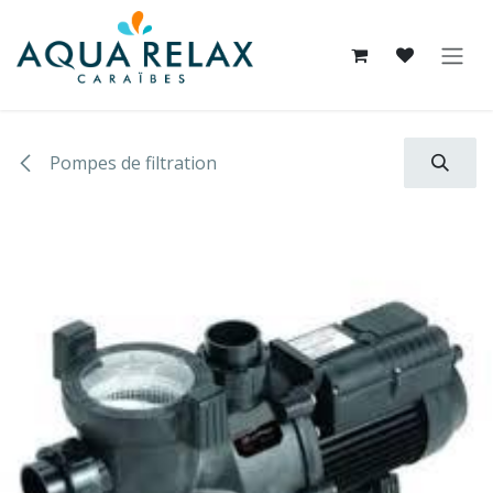
Se rendre au contenu
Pompes de filtration