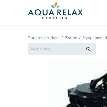
Se rendre au contenu
À propo
Tous les produits
Piscine
Equipement de