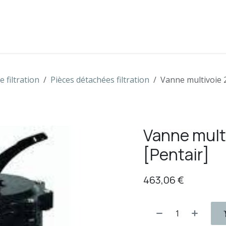
s
Boutique
Contactez-nous
 filtration
Pièces détachées filtration
Vanne multivoie 2
Vanne multi
[Pentair]
463,06
€