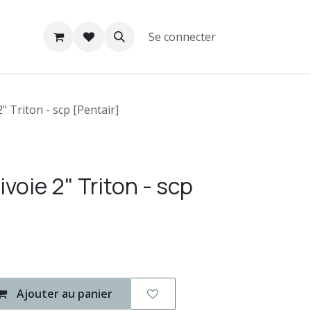
Se connecter
" Triton - scp [Pentair]
voie 2" Triton - scp
Ajouter au panier