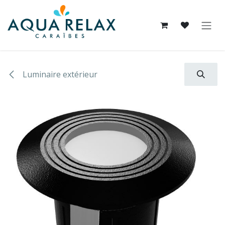
Se rendre au contenu
Luminaire extérieur