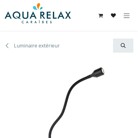
Se rendre au contenu
Luminaire extérieur