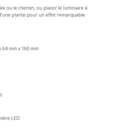
llée ou le chemin, ou placez le luminaire à
d’une plante pour un effet remarquable
x 64 mm x 160 mm
II
mière
LED