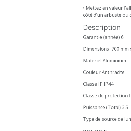
• Mettez en valeur l’a
côté d’un arbuste ou 
Description
Garantie (année)
6
Dimensions
700 mm 
Matériel
Aluminium
Couleur
Anthracite
Classe IP
IP44
Classe de protection
I
Puissance (Total)
3.5
Type de source de lu