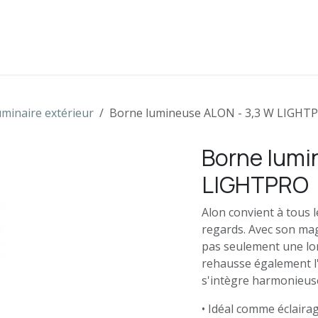
s
Boutique
Contactez-nous
minaire extérieur
Borne lumineuse ALON - 3,3 W LIGHT
Borne lumi
LIGHTPRO
Alon convient à tous l
regards. Avec son mag
pas seulement une lon
rehausse également l'
s'intègre harmonieus
• Idéal comme éclaira