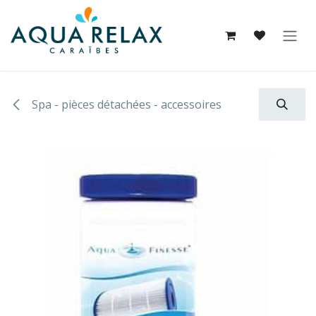
Se rendre au contenu
Spa - pièces détachées - accessoires