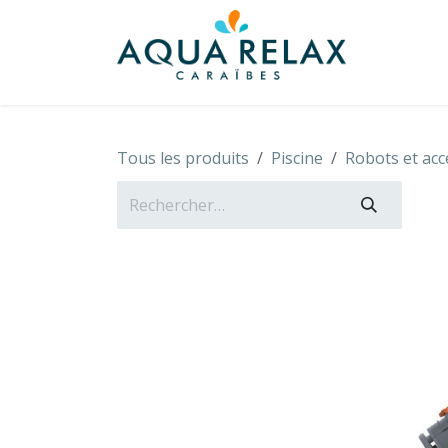
Se rendre au contenu
À propo
Tous les produits
Piscine
Robots et acc