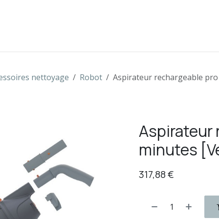
s
Boutique
Contactez-nous
essoires nettoyage
Robot
Aspirateur rechargeable pro
Aspirateur
minutes [V
317,88
€