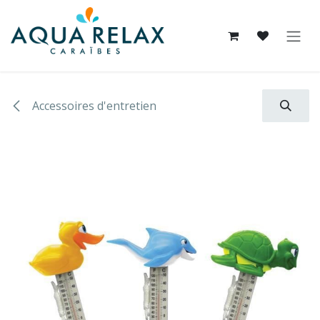
Se rendre au contenu
Accessoires d'entretien