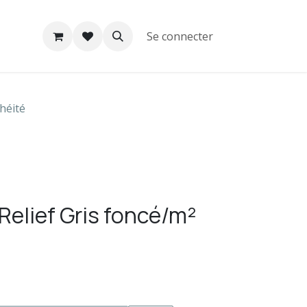
Se connecter
héité
elief Gris foncé/m²