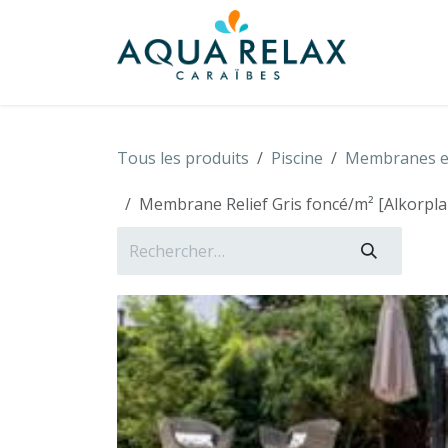
Se rendre au contenu
À propo
Tous les produits
Piscine
Membranes et
Membrane Relief Gris foncé/m² [Alkorpla