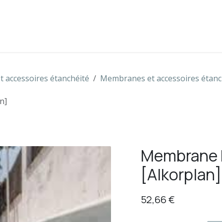
s
Boutique
Contactez-nous
 accessoires étanchéité
Membranes et accessoires étanc
n]
Membrane R
[Alkorplan]
52,66
€