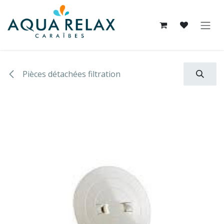
Se rendre au contenu
Pièces détachées filtration