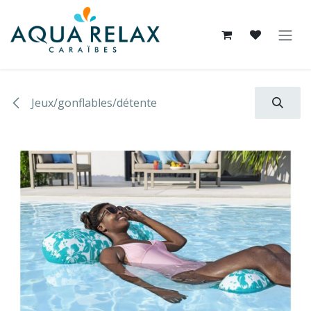
Se rendre au contenu
Jeux/gonflables/détente