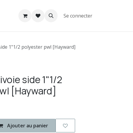
Se connecter
side 1"1/2 polyester pwl [Hayward]
voie side 1"1/2
pwl [Hayward]
Ajouter au panier