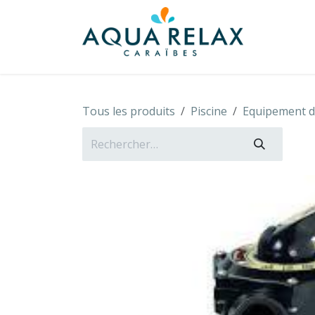
Se rendre au contenu
À propo
Tous les produits
Piscine
Equipement de