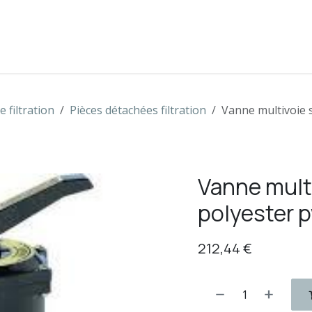
s
Boutique
Contactez-nous
 filtration
Pièces détachées filtration
Vanne multivoie 
Vanne multi
polyester 
212,44
€