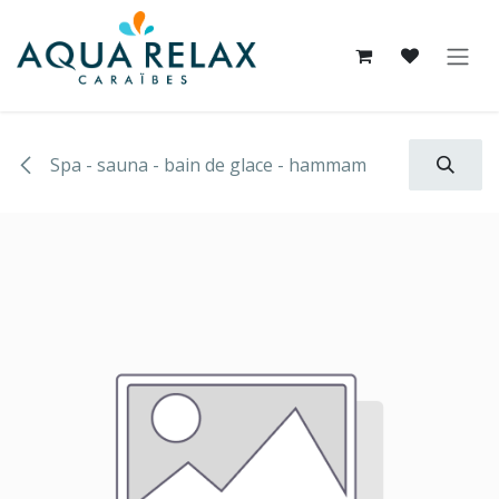
Se rendre au contenu
Spa - sauna - bain de glace - hammam