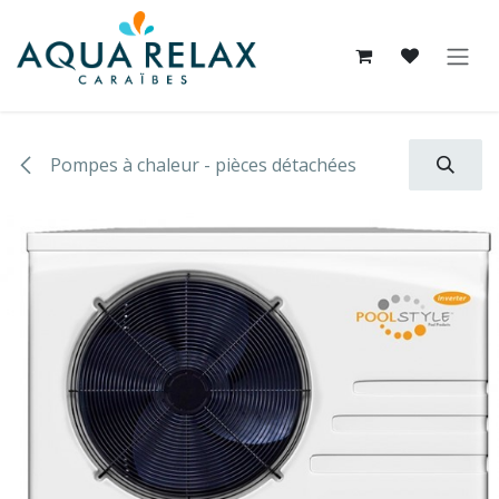
Se rendre au contenu
Pompes à chaleur - pièces détachées