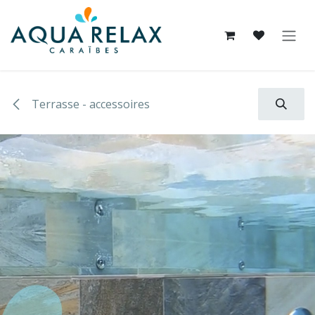
Se rendre au contenu
Terrasse - accessoires