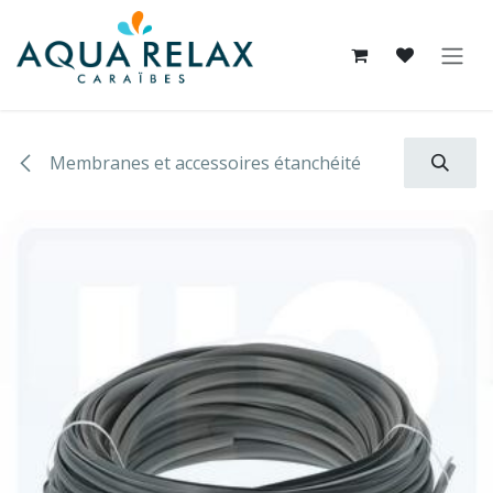
Se rendre au contenu
Membranes et accessoires étanchéité