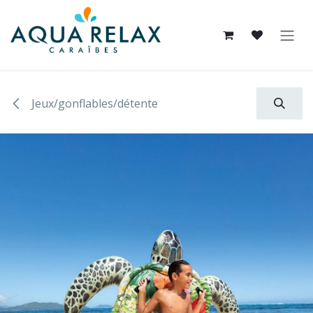
Se rendre au contenu
Jeux/gonflables/détente