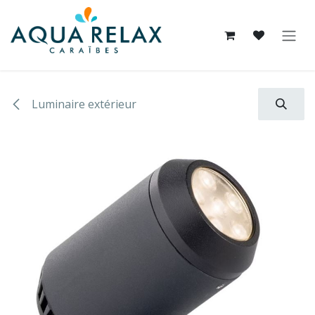
Se rendre au contenu
Luminaire extérieur