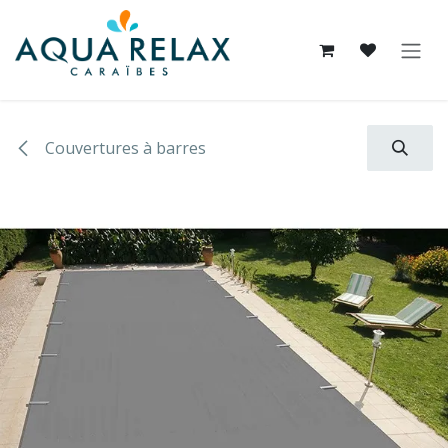
Se rendre au contenu
Couvertures à barres