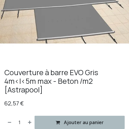
Couverture à barre EVO Gris
4m<l<5m max - Beton /m2
[Astrapool]
62,57
€
Ajouter au panier