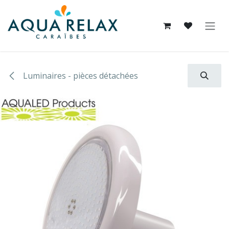
Se rendre au contenu
Luminaires - pièces détachées