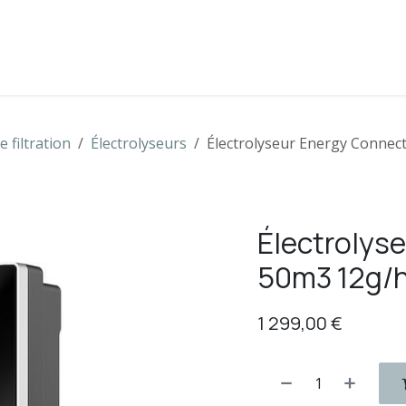
s
Boutique
Contactez-nous
 filtration
Électrolyseurs
Électrolyseur Energy Connec
Électrolys
50m3 12g/
1 299,00
€