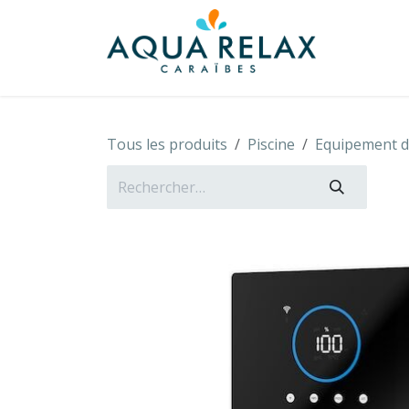
Se rendre au contenu
À propo
Tous les produits
Piscine
Equipement de