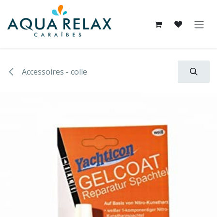
Se rendre au contenu
Accessoires - colle