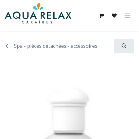
Se rendre au contenu
Spa - pièces détachées - accessoires