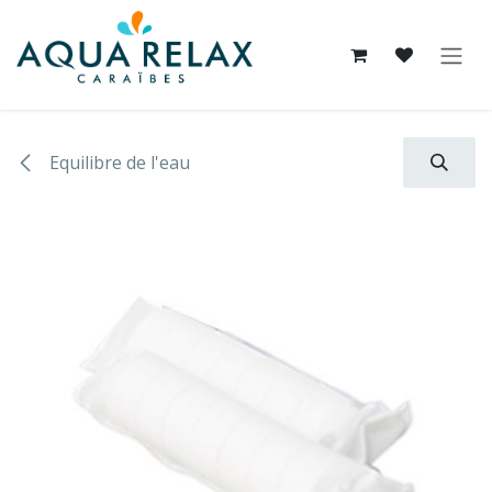
Se rendre au contenu
Equilibre de l'eau