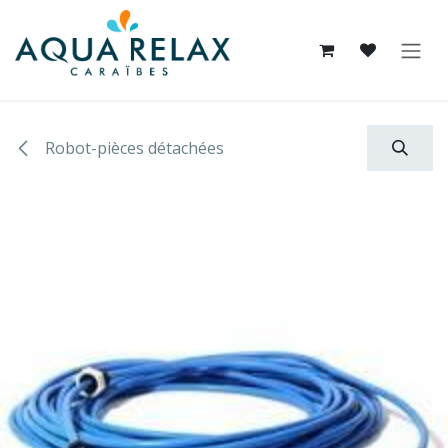
Se rendre au contenu
Robot-pièces détachées