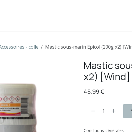
s
Boutique
Contactez-nous
Accessoires - colle
Mastic sous-marin Epicol (200g x2) [Wi
Mastic sou
x2) [Wind]
45,99
€
Conditions générales