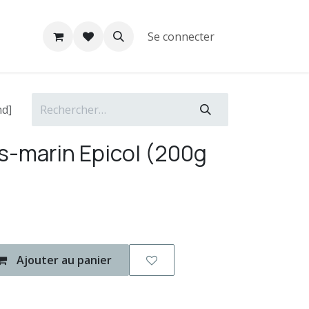
Se connecter
nd]
s-marin Epicol (200g
Ajouter au panier