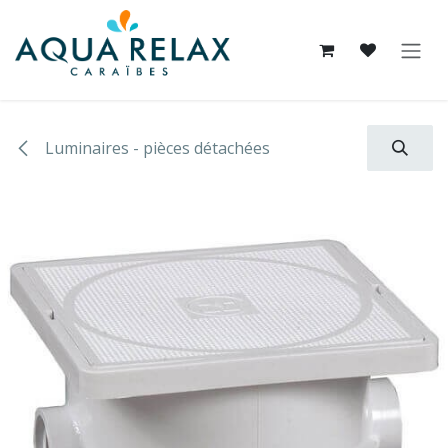
Se rendre au contenu
Luminaires - pièces détachées