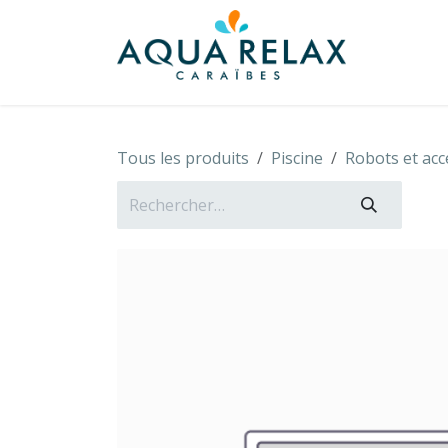
Se rendre au contenu
À propo
Tous les produits
Piscine
Robots et acc