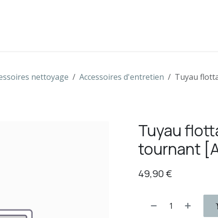
s
Boutique
Contactez-nous
essoires nettoyage
Accessoires d'entretien
Tuyau flott
Tuyau flot
tournant [A
49,90
€