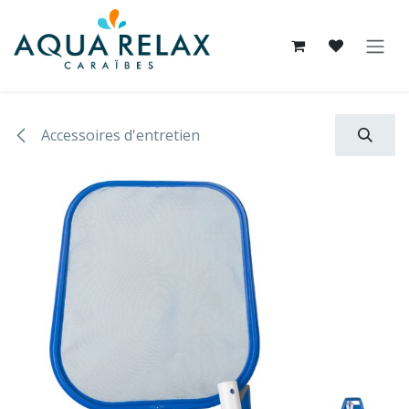
Se rendre au contenu
Accessoires d'entretien