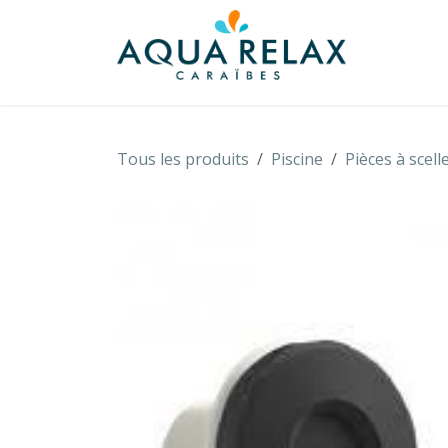
Se rendre au contenu
À propo
Tous les produits
Piscine
Pièces à scell