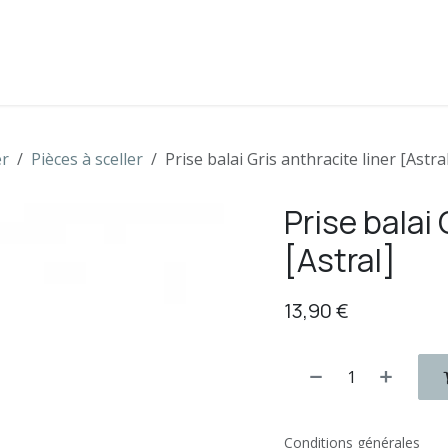
s
Boutique
Contactez-nous
er
Pièces à sceller
Prise balai Gris anthracite liner [Astra
Prise balai 
[Astral]
13,90
€
Conditions générales