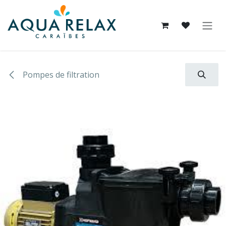
Se rendre au contenu
Pompes de filtration