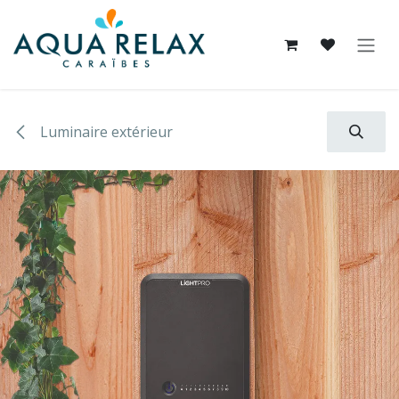
Se rendre au contenu
Luminaire extérieur