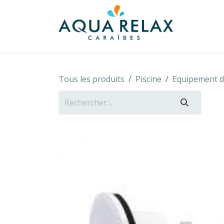
Se rendre au contenu
À propo
Tous les produits
Piscine
Equipement de