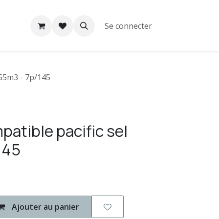
Se connecter
l 55m3 - 7p/145
patible pacific sel
145
Ajouter au panier