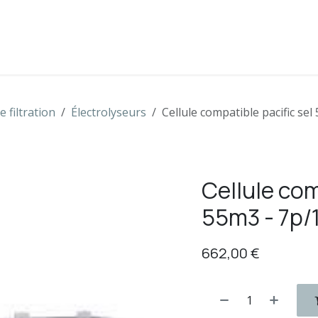
s
Boutique
Contactez-nous
 filtration
Électrolyseurs
Cellule compatible pacific se
Cellule com
55m3 - 7p/
662,00
€