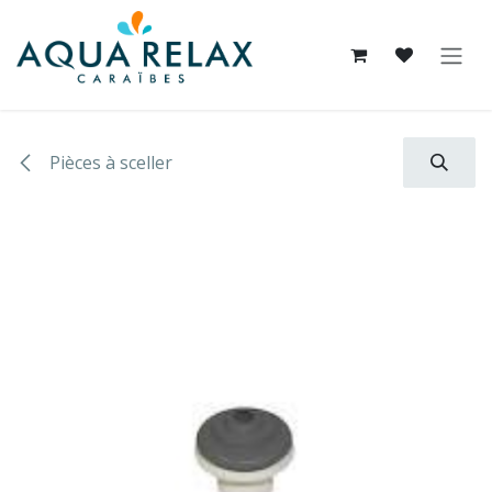
Se rendre au contenu
Pièces à sceller